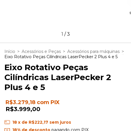
1
/
3
Início
>
Acessórios e Peças
>
Acessórios para máquinas
>
Eixo Rotativo Peças Cilíndricas LaserPecker 2 Plus 4 e 5
Eixo Rotativo Peças
Cilíndricas LaserPecker 2
Plus 4 e 5
R$3.279,18
com
PIX
R$3.999,00
18
x de
R$222,17
sem juros
18% de desconto
pagando com PIX