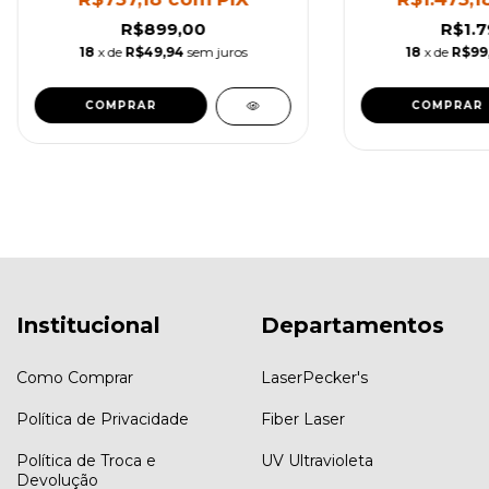
R$899,00
R$1.7
18
x de
R$49,94
sem juros
18
x de
R$99
COMPRAR
Institucional
Departamentos
Como Comprar
LaserPecker's
Política de Privacidade
Fiber Laser
Política de Troca e
UV Ultravioleta
Devolução