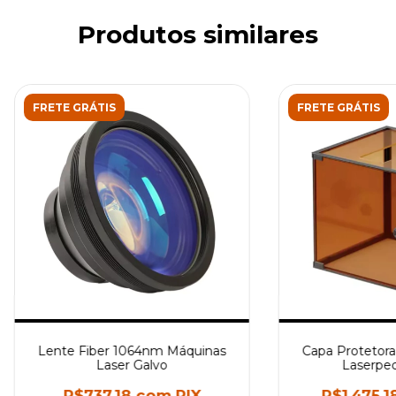
Produtos similares
FRETE GRÁTIS
FRETE GRÁTIS
Lente Fiber 1064nm Máquinas
Capa Protetora
Laser Galvo
Laserpec
R$737,18
com
PIX
R$1.475,