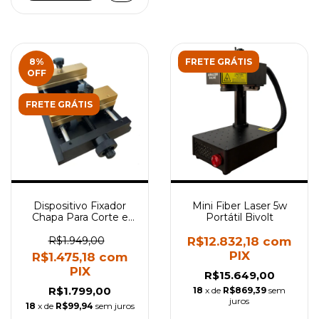
8
%
FRETE GRÁTIS
OFF
FRETE GRÁTIS
Dispositivo Fixador
Mini Fiber Laser 5w
Chapa Para Corte e
Portátil Bivolt
Gravação a Laser
R$1.949,00
R$12.832,18
com
PIX
R$1.475,18
com
PIX
R$15.649,00
R$1.799,00
18
x de
R$869,39
sem
juros
18
x de
R$99,94
sem juros