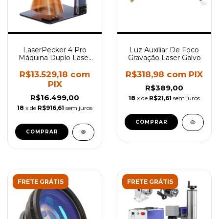
LaserPecker 4 Pro
Luz Auxiliar De Foco
Máquina Duplo Laser
Gravação Laser Galvo
Fibra 2W Diodo 10W
R$13.529,18
com
R$318,98
com
PIX
PIX
R$389,00
R$16.499,00
18
x de
R$21,61
sem juros
18
x de
R$916,61
sem juros
COMPRAR
FRETE GRÁTIS
FRETE GRÁTIS