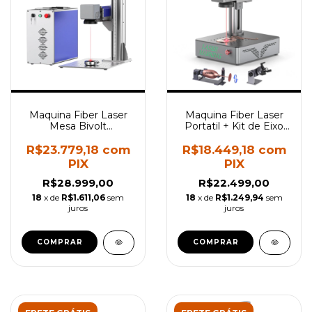
Maquina Fiber Laser
Maquina Fiber Laser
Mesa Bivolt
Portatil + Kit de Eixo
110x110mm MAX e
Rotativo Metais
RAYCUS
Plástico Couro
R$23.779,18
com
R$18.449,18
com
PIX
PIX
R$28.999,00
R$22.499,00
18
x de
R$1.611,06
sem
18
x de
R$1.249,94
sem
juros
juros
COMPRAR
COMPRAR