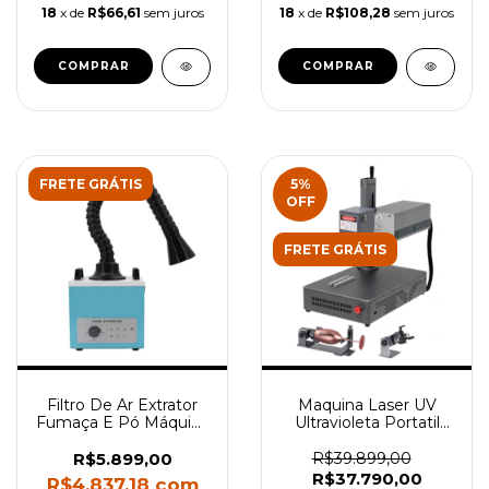
18
x de
R$66,61
sem juros
18
x de
R$108,28
sem juros
FRETE GRÁTIS
5
%
OFF
FRETE GRÁTIS
Filtro De Ar Extrator
Maquina Laser UV
Fumaça E Pó Máquina
Ultravioleta Portatil
Laser 150w
Bivolt 150x150mm +
Kit de Eixo Rotativo
R$5.899,00
R$39.899,00
R$37.790,00
R$4.837,18
com