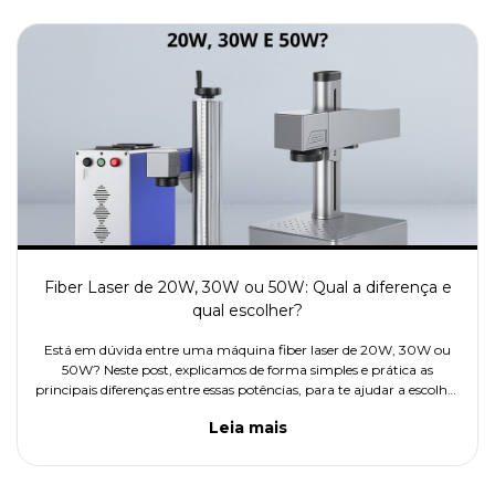
Fiber Laser de 20W, 30W ou 50W: Qual a diferença e
qual escolher?
Está em dúvida entre uma máquina fiber laser de 20W, 30W ou
50W? Neste post, explicamos de forma simples e prática as
principais diferenças entre essas potências, para te ajudar a escolher
o modelo ideal para o seu tipo de trabalho. 🔹 A 20W é indicada
Leia mais
para quem deseja fazer apenas gravações em metais, com ótimo
custo-benefício. 🔹 A 30W é mais versátil: grava com agilidade e
também pode cortar, embora mais lentamente. 🔹Já a 50W é ideal
para quem busca gravação e corte em maior escala, com mais