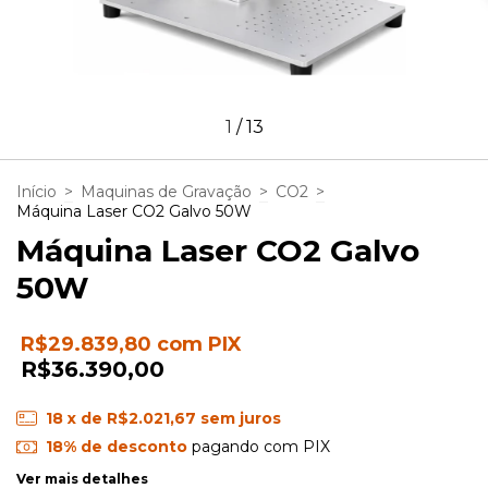
1
/
13
Início
>
Maquinas de Gravação
>
CO2
>
Máquina Laser CO2 Galvo 50W
Máquina Laser CO2 Galvo
50W
R$29.839,80
com
PIX
R$36.390,00
18
x de
R$2.021,67
sem juros
18% de desconto
pagando com PIX
Ver mais detalhes