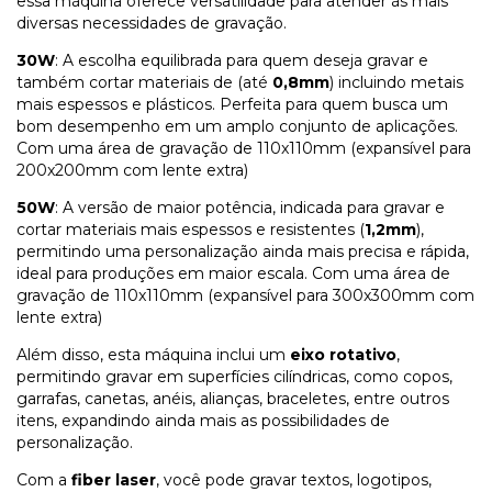
essa máquina oferece versatilidade para atender às mais
diversas necessidades de gravação.
30W
: A escolha equilibrada para quem deseja gravar e
também cortar materiais de (até
0,8mm
) incluindo metais
mais espessos e plásticos. Perfeita para quem busca um
bom desempenho em um amplo conjunto de aplicações.
Com uma área de gravação de 110x110mm (expansível para
200x200mm com lente extra)
50W
: A versão de maior potência, indicada para gravar e
cortar materiais mais espessos e resistentes (
1,2mm
),
permitindo uma personalização ainda mais precisa e rápida,
ideal para produções em maior escala. Com uma área de
gravação de 110x110mm (expansível para 300x300mm com
lente extra)
Além disso, esta máquina inclui um
eixo rotativo
,
permitindo gravar em superfícies cilíndricas, como copos,
garrafas, canetas, anéis, alianças, braceletes, entre outros
itens, expandindo ainda mais as possibilidades de
personalização.
Com a
fiber laser
, você pode gravar textos, logotipos,