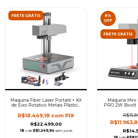
FRETE GRÁTIS
8
%
OFF
FRETE GRÁTIS
Maquina Fiber Laser Portatil + Kit
Máquina Mini 
de Eixo Rotativo Metais Plástico
PRO 2W Bivolt M
Couro
Co
R$18.449,18
com
PIX
R$15.8
R$11.963,
R$22.499,00
R$14.
18
x de
R$1.249,94
sem juros
18
x de
R$810