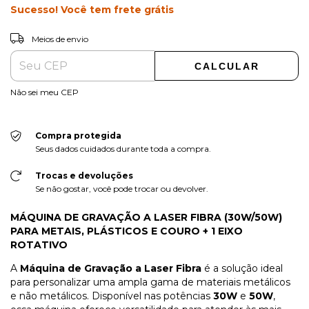
Sucesso! Você tem frete grátis
ALTERAR CEP
Entregas para o CEP:
Meios de envio
CALCULAR
Não sei meu CEP
Compra protegida
Seus dados cuidados durante toda a compra.
Trocas e devoluções
Se não gostar, você pode trocar ou devolver.
MÁQUINA DE GRAVAÇÃO A LASER FIBRA (30W/50W)
PARA METAIS, PLÁSTICOS E COURO + 1 EIXO
ROTATIVO
A
Máquina de Gravação a Laser Fibra
é a solução ideal
para personalizar uma ampla gama de materiais metálicos
e não metálicos. Disponível nas potências
30W
e
50W
,