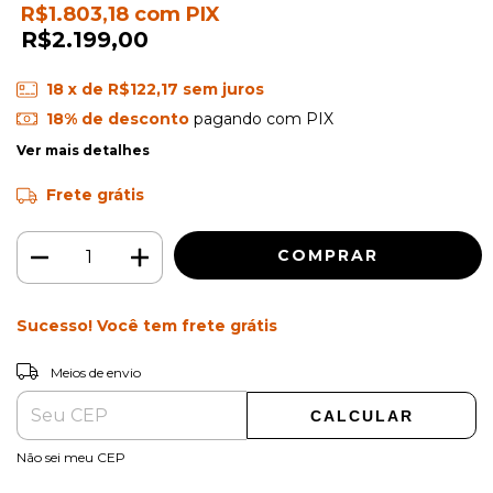
R$1.803,18
com
PIX
R$2.199,00
18
x de
R$122,17
sem juros
18% de desconto
pagando com PIX
Ver mais detalhes
Frete grátis
Sucesso! Você tem frete grátis
ALTERAR CEP
Entregas para o CEP:
Meios de envio
CALCULAR
Não sei meu CEP