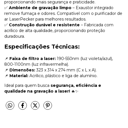
proporcionando mais segurança e praticidade.
✅
Ambiente de gravação limpo
– Exaustor integrado
remove fumaça e odores. Compatível com o purificador de
ar LaserPecker para melhores resultados.
✅
Construção durável e resistente
– Fabricada com
acrílico de alta qualidade, proporcionando proteção
duradoura.
Especificações Técnicas:
📌
Faixa de filtro a laser:
190-550nm (luz violeta/azul),
800-1100nm (luz infravermelha).
📌
Dimensões:
323 x 314 x 274 mm (C x L x A).
📌
Material:
Acrílico, plástico e liga de alumínio.
Ideal para quem busca
segurança, eficiência e
qualidade na gravação a laser!
🔥✨