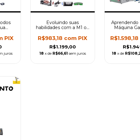
todos
Evoluindo suas
Aprendendo 
sua
habilidades com a M1 ou
Máquina Ga
Pro -
M4 Pro Mr Carve -
Fiber 20, 
para
Treinamento para
Treinamen
m
PIX
R$983,18
com
PIX
R$1.598,1
Iniciantes
Inicia
0
R$1.199,00
R$1.94
m juros
18
x de
R$66,61
sem juros
18
x de
R$108,