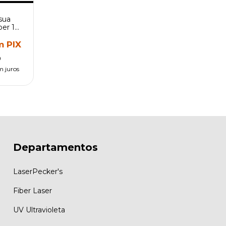
sua
iber 1W
para
m
PIX
0
m juros
Departamentos
LaserPecker's
Fiber Laser
UV Ultravioleta