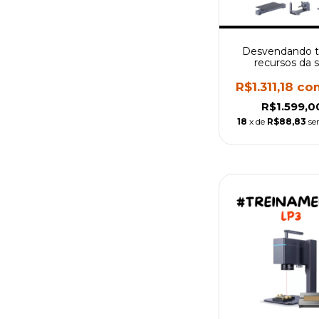
Desvendando 
recursos da 
LaserPecker 4 
Treinamento 
R$1.311,18
co
Iniciantes
R$1.599,0
18
x de
R$88,83
se