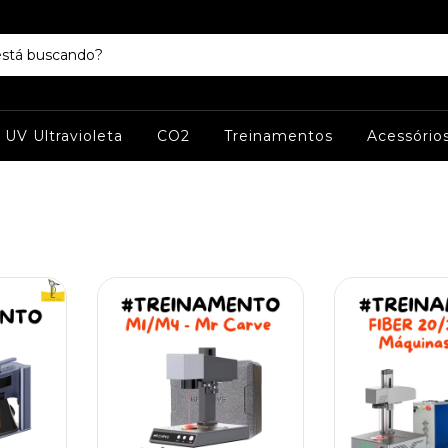
UV Ultravioleta
CO2
Treinamentos
Acessório