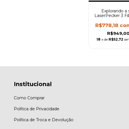
Explorando a 
LaserPecker 3 F
- Treinamento 
Iniciantes
R$778,18
co
R$949,0
18
x de
R$52,72
se
Institucional
Como Comprar
Política de Privacidade
Política de Troca e Devolução