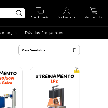
0
Atendimento
Minha conta
Meu carrinho
s e peças
Dúvidas Frequentes