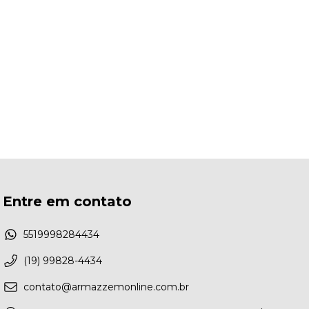
Entre em contato
5519998284434
(19) 99828-4434
contato@armazzemonline.com.br