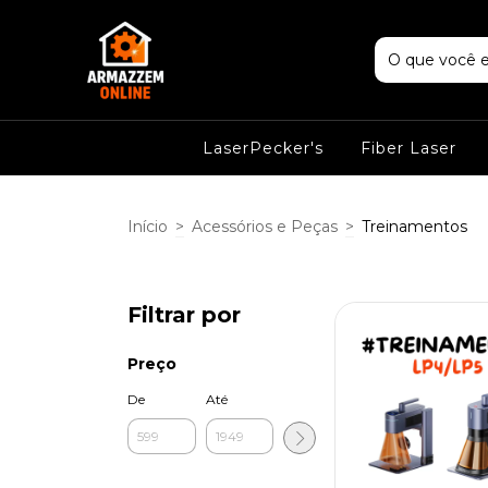
LaserPecker's
Fiber Laser
Início
>
Acessórios e Peças
>
Treinamentos
Filtrar por
Preço
De
Até