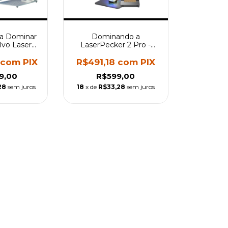
a Dominar
Dominando a
lvo Laser
LaserPecker 2 Pro -
30, 50W -
Curso para Iniciantes
to para
8
com
PIX
R$491,18
com
PIX
ntes
9,00
R$599,00
28
sem juros
18
x de
R$33,28
sem juros